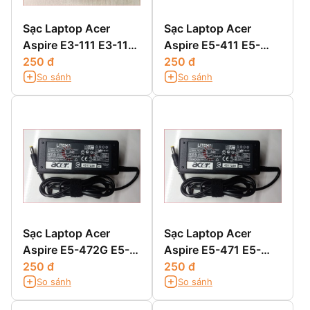
Sạc Laptop Acer
Sạc Laptop Acer
Aspire E3-111 E3-112
Aspire E5-411 E5-
E3-112M
250 đ
411G E5-421 E5-
250 đ
So sánh
So sánh
421G
Sạc Laptop Acer
Sạc Laptop Acer
Aspire E5-472G E5-
Aspire E5-471 E5-
511 E5-511G E5-511P
250 đ
471G E5-471P E5-
250 đ
So sánh
So sánh
471PG