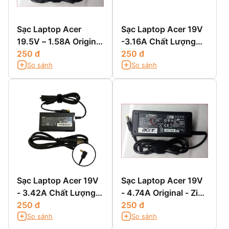
Sạc Laptop Acer
Sạc Laptop Acer 19V
19.5V – 1.58A Original
-3.16A Chất Lượng
- Zin Chính Hãng
250 đ
Cao
250 đ
So sánh
So sánh
Sạc Laptop Acer 19V
Sạc Laptop Acer 19V
- 3.42A Chất Lượng
- 4.74A Original - Zin
Cao
250 đ
Chính Hãng
250 đ
So sánh
So sánh