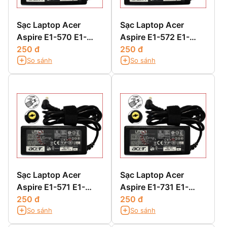
Sạc Laptop Acer
Sạc Laptop Acer
Aspire E1-570 E1-
Aspire E1-572 E1-
570G
250 đ
572G E1-572P E1-
250 đ
So sánh
So sánh
572PG
Sạc Laptop Acer
Sạc Laptop Acer
Aspire E1-571 E1-
Aspire E1-731 E1-
571G
250 đ
731G E1-732G
250 đ
So sánh
So sánh