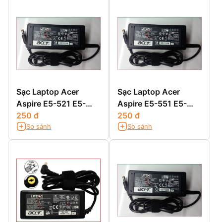
Sạc Laptop Acer
Sạc Laptop Acer
Aspire E5-521 E5-
Aspire E5-551 E5-
521G E5-531 E5-531G
250 đ
551G
250 đ
So sánh
So sánh