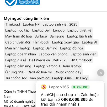
Mọi người cũng tìm kiếm
Thinkpad
Laptop HP
Laptop sinh viên 2025
Laptop học tập
Laptop Dell
Lenovo
Laptop thiết kế
Máy trạm đồ hoạ
Surface
Samsung
Laptop lập trình
Cáp chuyển đổi
Thinkbook
Laptop xoay gập
Laptop AI
Màn hình laptop
Laptop Gaming
Laptop đồ hoạ
Laptop doanh nhân
Laptop văn phòng
Laptop sinh viên
Laptop giá rẻ
Dell Precision
Dell 2025
HP Omnibook
Laptop cảm ứng
Laptop 2 trong 1
Ram laptop
Ổ cứng SSD
Card đồ hoạ rời
Chuột không dây
Túi chống sốc
bàn phím cơ
Laptop Asus
HP Envy
Laptop365
ONLINE
Công ty TNHH Thương Mại Và Dịch Vụ Công Nghệ 365 Việt
Anh/Chị cho shop xin Zalo hoặc 
Nam
kết bạn số 
0968.666.365
 để 
Mã số doanh nghiệp 0111023179 - Sở Tài Chính TP. Hà Nội cấp
trao đổi nhanh nhất ạ.
Số 4 Ngách 107/1/69 Nguyễn Chí Thanh, Tổ 3, Phường Láng,