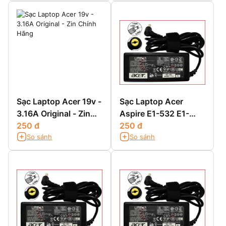
Sạc Laptop Acer 19v -
Sạc Laptop Acer
3.16A Original - Zin
Aspire E1-532 E1-
Chính Hãng
250 đ
532G E1-532P E1-
250 đ
So sánh
So sánh
532PG