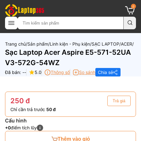
0
Trang chủ
Sản phẩm
Linh kiện - Phụ kiện
SẠC LAPTOP
ACER
Sạc Laptop Acer Aspire E5-571-52UA
V3-572G-54WZ
Đã bán: --
5.0
Thông số
So sánh
Chia sẻ
250 đ
Trả giá
Chỉ cần trả trước
50 đ
Cấu hình
+0
điểm tích lũy
Thêm vào giỏ