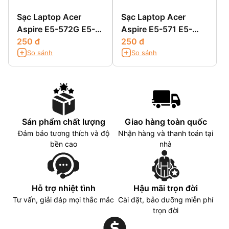
Sạc Laptop Acer
Sạc Laptop Acer
Aspire E5-572G E5-
Aspire E5-571 E5-
721 E5-731 E5-731G
250 đ
571G E5-571PG
250 đ
So sánh
So sánh
Sán phẩm chất lượng
Giao hàng toàn quốc
Đảm bảo tương thích và độ
Nhận hàng và thanh toán tại
bền cao
nhà
Hỗ trợ nhiệt tình
Hậu mãi trọn đời
Tư vấn, giải đáp mọi thắc mắc
Cài đặt, bảo dưỡng miễn phí
trọn đời