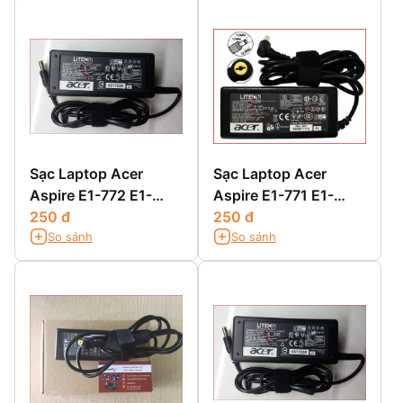
Sạc Laptop Acer
Sạc Laptop Acer
Aspire E1-772 E1-
Aspire E1-771 E1-
772G
250 đ
771G
250 đ
So sánh
So sánh