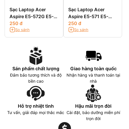
Sạc Laptop Acer
Sạc Laptop Acer
Aspire E5-572G E5-
Aspire E5-571 E5-
721 E5-731 E5-731G
250 đ
571G E5-571PG
250 đ
So sánh
So sánh
Sán phẩm chất lượng
Giao hàng toàn quốc
Đảm bảo tương thích và độ
Nhận hàng và thanh toán tại
bền cao
nhà
Hỗ trợ nhiệt tình
Hậu mãi trọn đời
Tư vấn, giải đáp mọi thắc mắc
Cài đặt, bảo dưỡng miễn phí
trọn đời