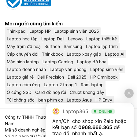
Mọi người cũng tìm kiếm
Thinkpad
Laptop HP
Laptop sinh viên 2025
Laptop học tập
Laptop Dell
Lenovo
Laptop thiết kế
Máy trạm đồ hoạ
Surface
Samsung
Laptop lập trình
Cáp chuyển đổi
Thinkbook
Laptop xoay gập
Laptop AI
Màn hình laptop
Laptop Gaming
Laptop đồ hoạ
Laptop doanh nhân
Laptop văn phòng
Laptop sinh viên
Laptop giá rẻ
Dell Precision
Dell 2025
HP Omnibook
Laptop cảm ứng
Laptop 2 trong 1
Ram laptop
Ổ cứng SSD
Card đồ hoạ rời
Chuột không dây
Túi chống sốc
bàn phím cơ
Laptop Asus
HP Envy
Laptop365
ONLINE
Công ty TNHH Thương Mại Và Dịch Vụ Công Nghệ 365 Việt
Anh/Chị cho shop xin Zalo hoặc 
Nam
kết bạn số 
0968.666.365
 để 
Mã số doanh nghiệp 0111023179 - Sở Tài Chính TP. Hà Nội cấp
trao đổi nhanh nhất ạ.
Số 4 Ngách 107/1/69 Nguyễn Chí Thanh, Tổ 3, Phường Láng,