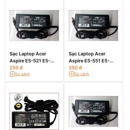
Sạc Laptop Acer
Sạc Laptop Acer
Aspire E5-521 E5-
Aspire E5-551 E5-
521G E5-531 E5-531G
250 đ
551G
250 đ
So sánh
So sánh