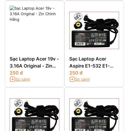
Sạc Laptop Acer 19v -
Sạc Laptop Acer
3.16A Original - Zin
Aspire E1-532 E1-
Chính Hãng
250 đ
532G E1-532P E1-
250 đ
So sánh
So sánh
532PG