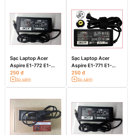
Sạc Laptop Acer
Sạc Laptop Acer
Aspire E1-772 E1-
Aspire E1-771 E1-
772G
250 đ
771G
250 đ
So sánh
So sánh