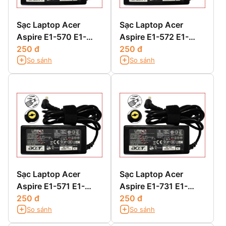
Sạc Laptop Acer
Sạc Laptop Acer
Aspire E1-570 E1-
Aspire E1-572 E1-
570G
250 đ
572G E1-572P E1-
250 đ
So sánh
So sánh
572PG
Sạc Laptop Acer
Sạc Laptop Acer
Aspire E1-571 E1-
Aspire E1-731 E1-
571G
250 đ
731G E1-732G
250 đ
So sánh
So sánh