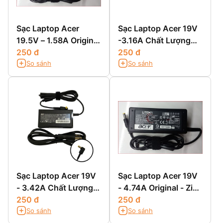
Sạc Laptop Acer
Sạc Laptop Acer 19V
19.5V – 1.58A Original
-3.16A Chất Lượng
- Zin Chính Hãng
250 đ
Cao
250 đ
So sánh
So sánh
Sạc Laptop Acer 19V
Sạc Laptop Acer 19V
- 3.42A Chất Lượng
- 4.74A Original - Zin
Cao
250 đ
Chính Hãng
250 đ
So sánh
So sánh