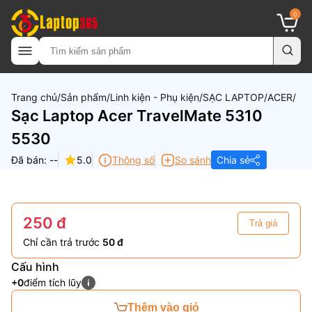
0
Trang chủ
Sản phẩm
Linh kiện - Phụ kiện
SẠC LAPTOP
ACER
Sạc Laptop Acer TravelMate 5310
5530
Đã bán: --
5.0
Thông số
So sánh
Chia sẻ
250 đ
Trả giá
Chỉ cần trả trước
50 đ
Cấu hình
+0
điểm tích lũy
Thêm vào giỏ