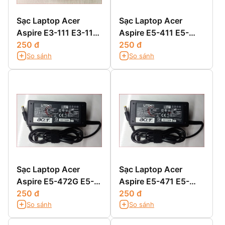
Sạc Laptop Acer
Sạc Laptop Acer
Aspire E3-111 E3-112
Aspire E5-411 E5-
E3-112M
250 đ
411G E5-421 E5-
250 đ
So sánh
So sánh
421G
Sạc Laptop Acer
Sạc Laptop Acer
Aspire E5-472G E5-
Aspire E5-471 E5-
511 E5-511G E5-511P
250 đ
471G E5-471P E5-
250 đ
So sánh
So sánh
471PG