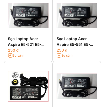
Sạc Laptop Acer
Sạc Laptop Acer
Aspire E5-521 E5-
Aspire E5-551 E5-
521G E5-531 E5-531G
250 đ
551G
250 đ
So sánh
So sánh