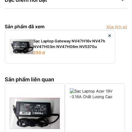
Sản phẩm đã xem
Xóa lịch sử
Sạc Laptop Gateway NV47H16v NV47h
NV47H03m NV47H06m NV5370u
250 đ
Sản phẩm liên quan