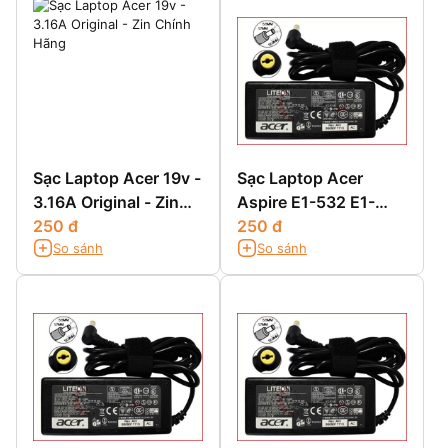
Sạc Laptop Acer 19v -
Sạc Laptop Acer
3.16A Original - Zin
Aspire E1-532 E1-
Chính Hãng
250 đ
532G E1-532P E1-
250 đ
So sánh
So sánh
532PG