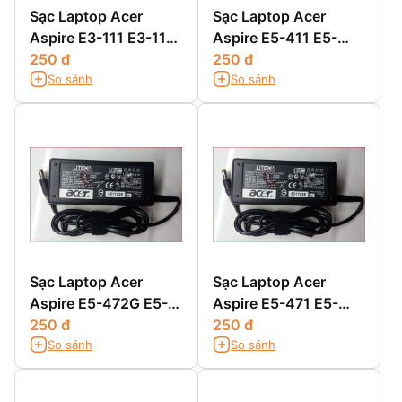
Sạc Laptop Acer
Sạc Laptop Acer
Aspire E3-111 E3-112
Aspire E5-411 E5-
E3-112M
250 đ
411G E5-421 E5-
250 đ
So sánh
So sánh
421G
Sạc Laptop Acer
Sạc Laptop Acer
Aspire E5-472G E5-
Aspire E5-471 E5-
511 E5-511G E5-511P
250 đ
471G E5-471P E5-
250 đ
So sánh
So sánh
471PG