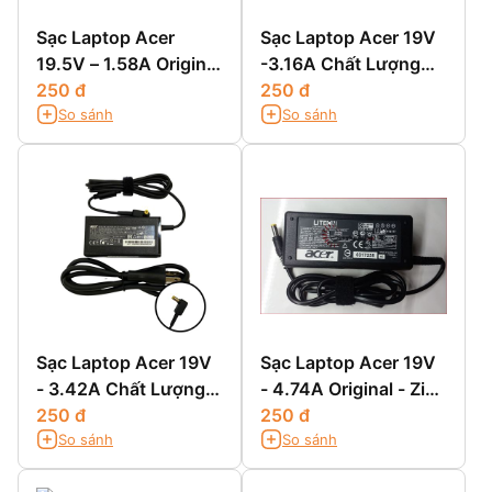
Sạc Laptop Acer
Sạc Laptop Acer 19V
19.5V – 1.58A Original
-3.16A Chất Lượng
- Zin Chính Hãng
250 đ
Cao
250 đ
So sánh
So sánh
Sạc Laptop Acer 19V
Sạc Laptop Acer 19V
- 3.42A Chất Lượng
- 4.74A Original - Zin
Cao
250 đ
Chính Hãng
250 đ
So sánh
So sánh