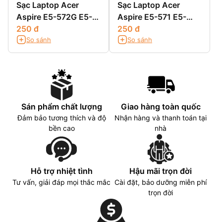
Sạc Laptop Acer
Sạc Laptop Acer
Aspire E5-572G E5-
Aspire E5-571 E5-
721 E5-731 E5-731G
250 đ
571G E5-571PG
250 đ
So sánh
So sánh
Sán phẩm chất lượng
Giao hàng toàn quốc
Đảm bảo tương thích và độ
Nhận hàng và thanh toán tại
bền cao
nhà
Hỗ trợ nhiệt tình
Hậu mãi trọn đời
Tư vấn, giải đáp mọi thắc mắc
Cài đặt, bảo dưỡng miễn phí
trọn đời