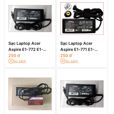
Sạc Laptop Acer
Sạc Laptop Acer
Aspire E1-772 E1-
Aspire E1-771 E1-
772G
250 đ
771G
250 đ
So sánh
So sánh