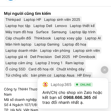
Mọi người cũng tìm kiếm
Thinkpad
Laptop HP
Laptop sinh viên 2025
Laptop học tập
Laptop Dell
Lenovo
Laptop thiết kế
Máy trạm đồ hoạ
Surface
Samsung
Laptop lập trình
Cáp chuyển đổi
Thinkbook
Laptop xoay gập
Laptop AI
Màn hình laptop
Laptop Gaming
Laptop đồ hoạ
Laptop doanh nhân
Laptop văn phòng
Laptop sinh viên
Laptop giá rẻ
Dell Precision
Dell 2025
HP Omnibook
Laptop cảm ứng
Laptop 2 trong 1
Ram laptop
Ổ cứng SSD
Card đồ hoạ rời
Chuột không dây
Túi chống sốc
bàn phím cơ
Laptop Asus
HP Envy
Laptop365
ONLINE
Công ty TNHH Thương Mại Và Dịch Vụ Công Nghệ 365 Việt
Anh/Chị cho shop xin Zalo hoặc 
Nam
kết bạn số 
0968.666.365
 để 
Mã số doanh nghiệp 0111023179 - Sở Tài Chính TP. Hà Nội cấp
trao đổi nhanh nhất ạ.
Số 4 Ngách 107/1/69 Nguyễn Chí Thanh, Tổ 3, Phường Láng,
TP. Hà Nội, Việt Nam