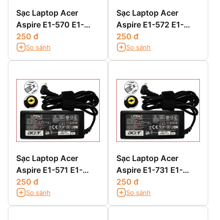
Sạc Laptop Acer
Sạc Laptop Acer
Aspire E1-570 E1-
Aspire E1-572 E1-
570G
250 đ
572G E1-572P E1-
250 đ
So sánh
So sánh
572PG
Sạc Laptop Acer
Sạc Laptop Acer
Aspire E1-571 E1-
Aspire E1-731 E1-
571G
250 đ
731G E1-732G
250 đ
So sánh
So sánh