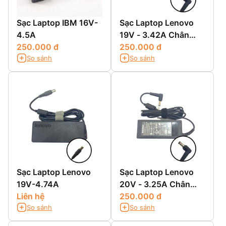
Sạc Laptop IBM 16V-
Sạc Laptop Lenovo
4.5A
19V - 3.42A Chân
250.000 đ
Thường
250.000 đ
So sánh
So sánh
Sạc Laptop Lenovo
Sạc Laptop Lenovo
19V-4.74A
20V - 3.25A Chân
Liên hệ
Thường
250.000 đ
So sánh
So sánh