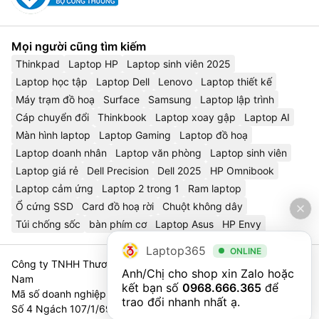
Mọi người cũng tìm kiếm
Thinkpad
Laptop HP
Laptop sinh viên 2025
Laptop học tập
Laptop Dell
Lenovo
Laptop thiết kế
Máy trạm đồ hoạ
Surface
Samsung
Laptop lập trình
Cáp chuyển đổi
Thinkbook
Laptop xoay gập
Laptop AI
Màn hình laptop
Laptop Gaming
Laptop đồ hoạ
Laptop doanh nhân
Laptop văn phòng
Laptop sinh viên
Laptop giá rẻ
Dell Precision
Dell 2025
HP Omnibook
Laptop cảm ứng
Laptop 2 trong 1
Ram laptop
Ổ cứng SSD
Card đồ hoạ rời
Chuột không dây
Túi chống sốc
bàn phím cơ
Laptop Asus
HP Envy
Laptop365
ONLINE
Công ty TNHH Thương Mại Và Dịch Vụ Công Nghệ 365 Việt
Anh/Chị cho shop xin Zalo hoặc 
Nam
kết bạn số 
0968.666.365
 để 
Mã số doanh nghiệp 0111023179 - Sở Tài Chính TP. Hà Nội cấp
trao đổi nhanh nhất ạ.
Số 4 Ngách 107/1/69 Nguyễn Chí Thanh, Tổ 3, Phường Láng,