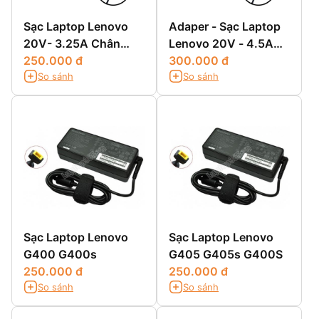
Sạc Laptop Lenovo
Adaper - Sạc Laptop
20V- 3.25A Chân
Lenovo 20V - 4.5A
Vuông
250.000 đ
Chân Vuông
300.000 đ
So sánh
So sánh
Sạc Laptop Lenovo
Sạc Laptop Lenovo
G400 G400s
G405 G405s G400S
250.000 đ
250.000 đ
So sánh
So sánh