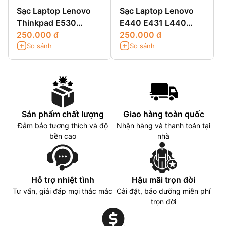
Sạc Laptop Lenovo
Sạc Laptop Lenovo
Thinkpad E530
E440 E431 L440
E530C E535 E545
250.000 đ
L450
250.000 đ
So sánh
So sánh
Sán phẩm chất lượng
Giao hàng toàn quốc
Đảm bảo tương thích và độ
Nhận hàng và thanh toán tại
bền cao
nhà
Hỗ trợ nhiệt tình
Hậu mãi trọn đời
Tư vấn, giải đáp mọi thắc mắc
Cài đặt, bảo dưỡng miễn phí
trọn đời