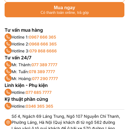
Mua ngay
Có thanh toán online, trả góp
Tư vấn mua hàng
Hotline 1:
0967 666 365
Hotline 2:
0968 666 365
Hotline 3:
079 868 6666
Tư vấn 24/7
Mr. Thành:
077 389 7777
Mr. Tuấn:
078 389 7777
Mr. Hoàng:
077 290 7777
Linh kiện - Phụ kiện
Hotline:
077 685 7777
Kỹ thuật phần cứng
Hotline:
0346 365 365
Số 4, Ngách 69 Láng Trung, Ngõ 107 Nguyễn Chí Thanh,
Phường Láng, Hà Nội (Quý khách đi từ ngõ 562 đường
Láng vào) ô tô quý khách để ở bãi xe 570 đường Láng