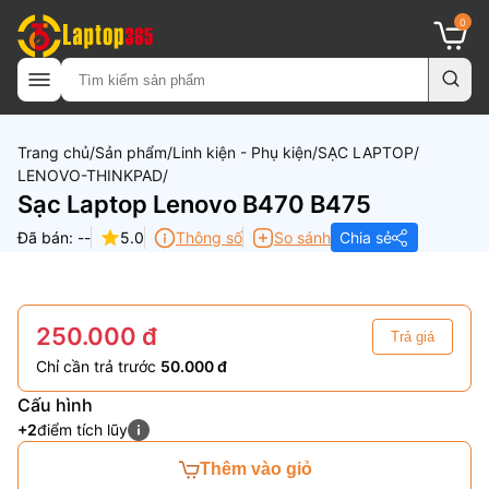
0
Trang chủ
Sản phẩm
Linh kiện - Phụ kiện
SẠC LAPTOP
LENOVO-THINKPAD
Sạc Laptop Lenovo B470 B475
Đã bán: --
5.0
Thông số
So sánh
Chia sẻ
250.000 đ
Trả giá
Chỉ cần trả trước
50.000 đ
Cấu hình
+2
điểm tích lũy
Thêm vào giỏ